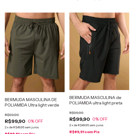
BERMUDA MASCULINA de
BERMUDA MASCULINA DE
POLIAMIDA ultra light preta
POLIAMIDA Ultra light verde
R$99,99
R$99,99
R$99,90
0
% OFF
R$99,90
0
% OFF
2
x
de
R$49,95
sem juros
2
x
de
R$49,95
sem juros
R$89,91
com
Pix
R$89,91
com
Pix