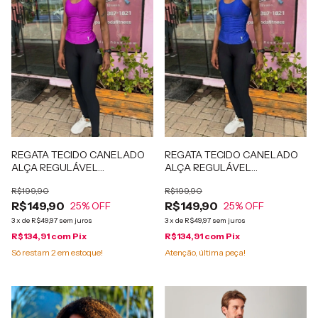
REGATA TECIDO CANELADO
REGATA TECIDO CANELADO
ALÇA REGULÁVEL
ALÇA REGULÁVEL
PATIMODAFITNESS Lilás
PATIMODAFITNESS Azul
R$199,90
R$199,90
R$149,90
R$149,90
25
% OFF
25
% OFF
3
x
de
R$49,97
sem juros
3
x
de
R$49,97
sem juros
R$134,91
com
Pix
R$134,91
com
Pix
Só restam
2
em estoque!
Atenção, última peça!