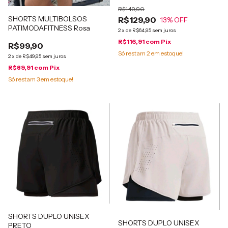
R$149,90
SHORTS MULTIBOLSOS
R$129,90
13
% OFF
PATIMODAFITNESS Rosa
2
x
de
R$64,95
sem juros
R$116,91
com
Pix
R$99,90
Só restam
2
em estoque!
2
x
de
R$49,95
sem juros
R$89,91
com
Pix
Só restam
3
em estoque!
SHORTS DUPLO UNISEX
SHORTS DUPLO UNISEX
PRETO