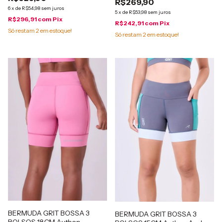
R$269,90
6
x
de
R$54,98
sem juros
5
x
de
R$53,98
sem juros
R$296,91
com
Pix
R$242,91
com
Pix
Só restam
2
em estoque!
Só restam
2
em estoque!
BERMUDA GRIT BOSSA 3
BERMUDA GRIT BOSSA 3