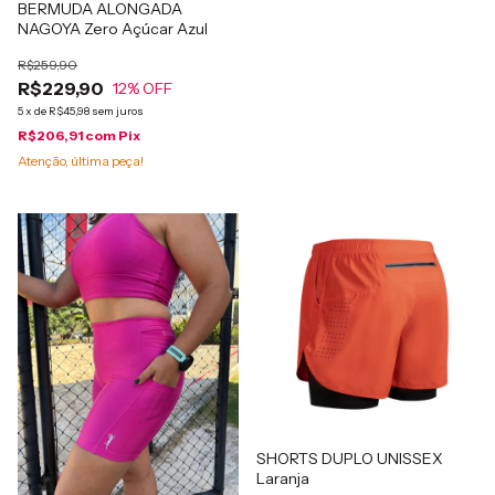
BERMUDA ALONGADA
NAGOYA Zero Açúcar Azul
R$259,90
R$229,90
12
% OFF
5
x
de
R$45,98
sem juros
R$206,91
com
Pix
Atenção, última peça!
SHORTS DUPLO UNISSEX
Laranja