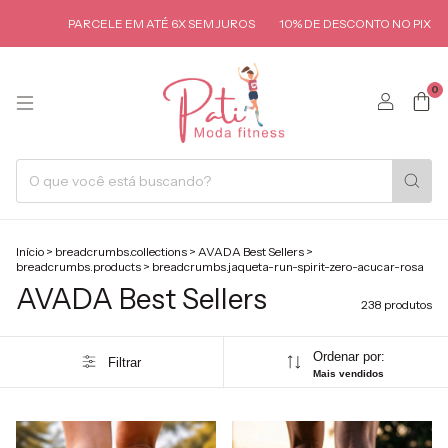
 EM ATÉ 6X SEM JUROS
10% DE DESCONTO NO PIX
PARCELE EM ATÉ 6
0
Início
>
breadcrumbs.collections
>
AVADA Best Sellers
>
breadcrumbs.products
>
breadcrumbs.jaqueta-run-spirit-zero-acucar-rosa
AVADA Best Sellers
238 produtos
Ordenar por:
Filtrar
Mais vendidos