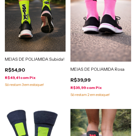
MEIAS DE POLIAMIDA Subida!
MEIAS DE POLIAMIDA Rosa
R$54,90
R$49,41
com
Pix
R$39,99
Só restam
3
em estoque!
R$35,99
com
Pix
Só restam
2
em estoque!