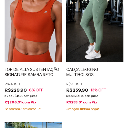
TOP DE ALTA SUSTENTAÇÃO
CALÇA LEGGING
SIGNATURE SAMBA RETO
MULTIBOLSOS
DUPLA FACE Laranja Escuro
PATIMODAFITNESS Verde
R$249,90
R$299,90
R$229,90
R$259,90
8
% OFF
13
% OFF
5
x
de
R$45,98
sem juros
5
x
de
R$51,98
sem juros
R$206,91
com
Pix
R$233,91
com
Pix
Só restam
3
em estoque!
Atenção, última peça!