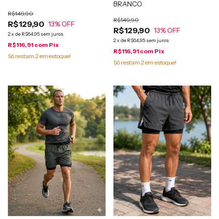
BRANCO
R$149,90
R$149,90
R$129,90
13
% OFF
R$129,90
13
% OFF
2
x
de
R$64,95
sem juros
2
x
de
R$64,95
sem juros
R$116,91
com
Pix
R$116,91
com
Pix
Só restam
2
em estoque!
Só restam
2
em estoque!