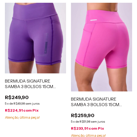
BERMUDA SIGNATURE
SAMBA 3 BOLSOS 15CM
Authen Roxa
R$249,90
BERMUDA SIGNATURE
5
x
de
R$49,98
sem juros
SAMBA 3 BOLSOS 15CM
Authen
R$224,91
com
Pix
R$259,90
Atenção, última peça!
5
x
de
R$51,98
sem juros
R$233,91
com
Pix
Atenção, última peça!