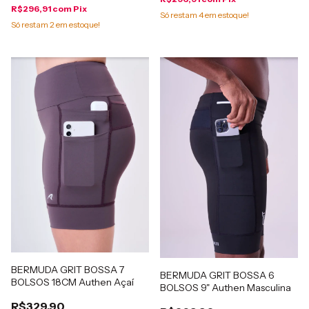
R$296,91
com
Pix
Só restam
4
em estoque!
Só restam
2
em estoque!
BERMUDA GRIT BOSSA 7
BERMUDA GRIT BOSSA 6
BOLSOS 18CM Authen Açaí
BOLSOS 9" Authen Masculina
R$329,90