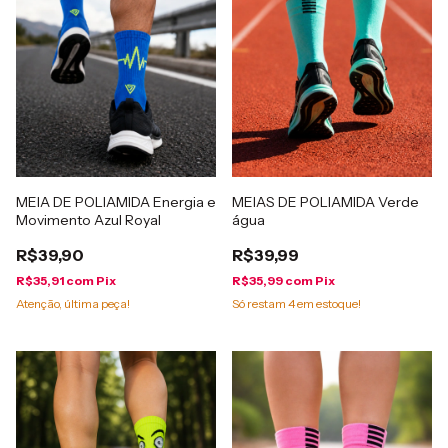
MEIA DE POLIAMIDA Energia e
MEIAS DE POLIAMIDA Verde
Movimento Azul Royal
água
R$39,90
R$39,99
R$35,91
com
Pix
R$35,99
com
Pix
Atenção, última peça!
Só restam
4
em estoque!