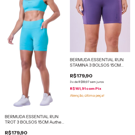
BERMUDA ESSENTIAL RUN
STAMINA 3 BOLSOS 15CM
Authen
R$179,90
3
x
de
R$59,97
sem juros
R$161,91
com
Pix
Atenção, última peça!
BERMUDA ESSENTIAL RUN
TROT 3 BOLSOS 15CM Authen
Azzure
R$179,90