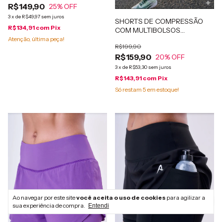
R$149,90
Laranja neon
25
% OFF
3
x
de
R$49,97
sem juros
SHORTS DE COMPRESSÃO
R$134,91
com
Pix
COM MULTIBOLSOS
PATIMODAFITNESS Verde
Atenção, última peça!
R$199,90
Militar
R$159,90
20
% OFF
3
x
de
R$53,30
sem juros
R$143,91
com
Pix
Só restam
5
em estoque!
Ao navegar por este site
você aceita o uso de cookies
para agilizar a
sua experiência de compra.
Entendi