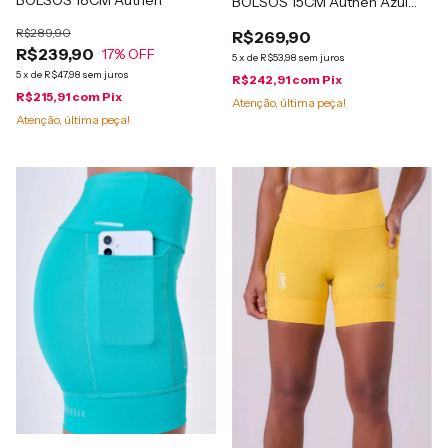
BOLSOS 18CM Authen
BOLSOS 15CM Authen Azul
Báltico e Branco
R$289,90
R$269,90
R$239,90
17
% OFF
5
x
de
R$53,98
sem juros
5
x
de
R$47,98
sem juros
R$242,91
com
Pix
R$215,91
com
Pix
Atenção, última peça!
Atenção, última peça!