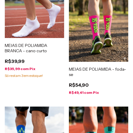
MEIAS DE POLIAMIDA
BRANCA - cano curto
R$39,99
MEIAS DE POLIAMIDA - foda-
R$35,99
com
Pix
se
Só restam
3
em estoque!
R$54,90
R$49,41
com
Pix