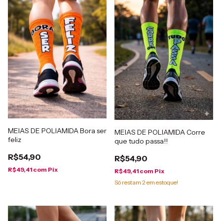
MEIAS DE POLIAMIDA Bora ser
MEIAS DE POLIAMIDA Corre
feliz
que tudo passa!!
R$54,90
R$54,90
R$49,41
com
Pix
R$49,41
com
Pix
Só restam
2
em estoque!