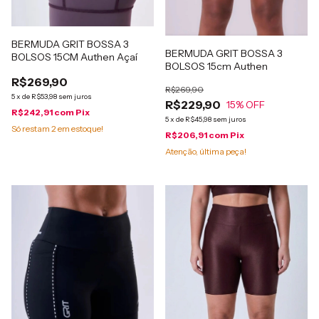
BERMUDA GRIT BOSSA 3
BERMUDA GRIT BOSSA 3
BOLSOS 15CM Authen Açaí
BOLSOS 15cm Authen
R$269,90
R$269,90
5
x
de
R$53,98
sem juros
R$229,90
15
% OFF
R$242,91
com
Pix
5
x
de
R$45,98
sem juros
Só restam
2
em estoque!
R$206,91
com
Pix
Atenção, última peça!