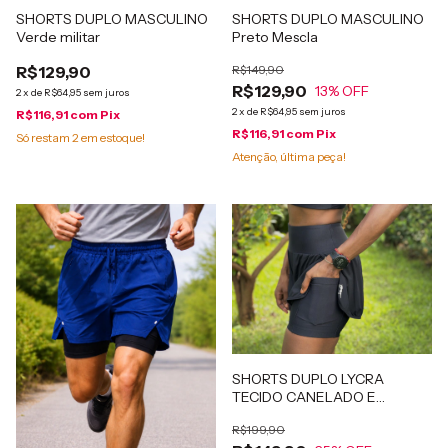
SHORTS DUPLO MASCULINO
SHORTS DUPLO MASCULINO
Preto Mescla
Verde militar
R$149,90
R$129,90
R$129,90
13
% OFF
2
x
de
R$64,95
sem juros
2
x
de
R$64,95
sem juros
R$116,91
com
Pix
R$116,91
com
Pix
Só restam
2
em estoque!
Atenção, última peça!
SHORTS DUPLO LYCRA
TECIDO CANELADO E
POLIAMIDA COM BOLSOS
R$199,90
LATERAIS PATIMODAFITNESS