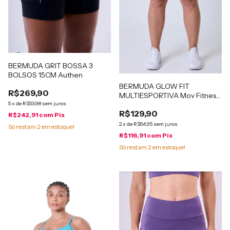
BERMUDA GRIT BOSSA 3
BOLSOS 15CM Authen
BERMUDA GLOW FIT
R$269,90
MULTIESPORTIVA Mov Fitness
5
x
de
R$53,98
sem juros
Marsala
R$129,90
R$242,91
com
Pix
2
x
de
R$64,95
sem juros
Só restam
2
em estoque!
R$116,91
com
Pix
Só restam
2
em estoque!