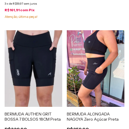
3
x
de
R$59,97
sem juros
R$161,91
com
Pix
Atenção, última peça!
BERMUDA AUTHEN GRIT
BERMUDA ALONGADA
BOSSA 7 BOLSOS 18CM Preta
NAGOYA Zero Açúcar Preta