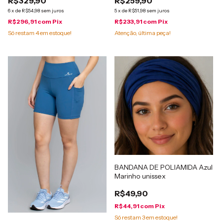
R$329,90
R$259,90
6
x
de
R$54,98
sem juros
5
x
de
R$51,98
sem juros
R$296,91
com
Pix
R$233,91
com
Pix
Só restam
4
em estoque!
Atenção, última peça!
BANDANA DE POLIAMIDA Azul
Marinho unissex
R$49,90
R$44,91
com
Pix
Só restam
3
em estoque!