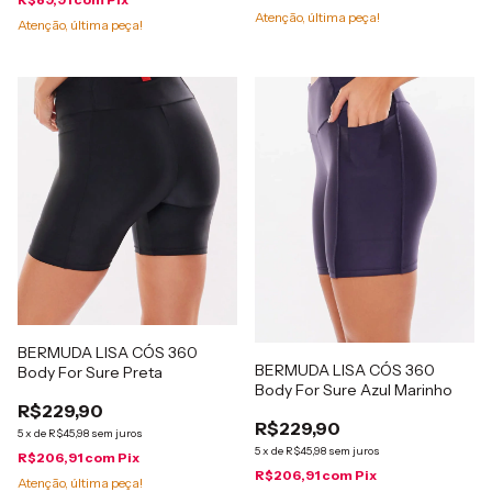
Atenção, última peça!
Atenção, última peça!
BERMUDA LISA CÓS 360
BERMUDA LISA CÓS 360
Body For Sure Preta
Body For Sure Azul Marinho
R$229,90
R$229,90
5
x
de
R$45,98
sem juros
5
x
de
R$45,98
sem juros
R$206,91
com
Pix
R$206,91
com
Pix
Atenção, última peça!