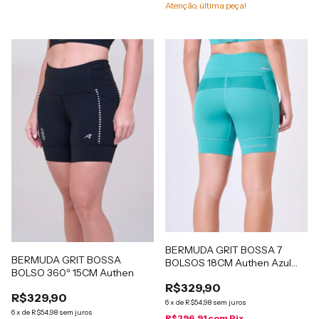
Atenção, última peça!
BERMUDA GRIT BOSSA 7
BERMUDA GRIT BOSSA
BOLSOS 18CM Authen Azul
BOLSO 360º 15CM Authen
báltico
R$329,90
R$329,90
6
x
de
R$54,98
sem juros
6
x
de
R$54,98
sem juros
R$296,91
com
Pix