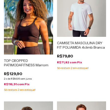
CAMISETA MASCULINA DRY
FIT POLIAMIDA 4climb Branca
R$79,80
TOP CROPPED
R$71,82
com
Pix
PATIMODAFITNESS Marrom
Só restam
2
em estoque!
R$129,90
2
x
de
R$64,95
sem juros
R$116,91
com
Pix
Só restam
2
em estoque!