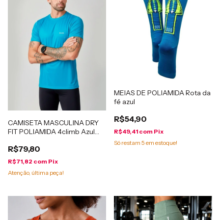
MEIAS DE POLIAMIDA Rota da
fé azul
R$54,90
CAMISETA MASCULINA DRY
FIT POLIAMIDA 4climb Azul
R$49,41
com
Pix
Turquesa
Só restam
5
em estoque!
R$79,80
R$71,82
com
Pix
Atenção, última peça!