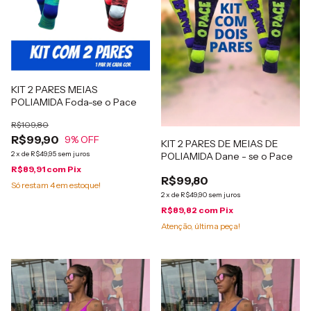
KIT 2 PARES MEIAS
POLIAMIDA Foda-se o Pace
R$109,80
R$99,90
9
% OFF
KIT 2 PARES DE MEIAS DE
2
x
de
R$49,95
sem juros
POLIAMIDA Dane - se o Pace
R$89,91
com
Pix
R$99,80
Só restam
4
em estoque!
2
x
de
R$49,90
sem juros
R$89,82
com
Pix
Atenção, última peça!