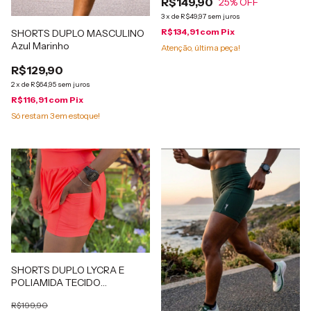
R$149,90
Preto
25
% OFF
3
x
de
R$49,97
sem juros
R$134,91
com
Pix
SHORTS DUPLO MASCULINO
Azul Marinho
Atenção, última peça!
R$129,90
2
x
de
R$64,95
sem juros
R$116,91
com
Pix
Só restam
3
em estoque!
SHORTS DUPLO LYCRA E
POLIAMIDA TECIDO
CANELADO COM BOLSOS
R$199,90
LATERAIS PATIMODAFITNESS