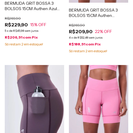
BERMUDA GRIT BOSSA 3
BOLSOS 15CM Authen Azul
BERMUDA GRIT BOSSA 3
báltico
BOLSOS 15CM Authen
R$269,90
Amarelo vivo
R$229,90
15
% OFF
R$269,90
R$209,90
22
% OFF
5
x
de
R$45,98
sem juros
R$206,91
com
Pix
4
x
de
R$52,48
sem juros
R$188,91
com
Pix
Só restam
2
em estoque!
Só restam
2
em estoque!