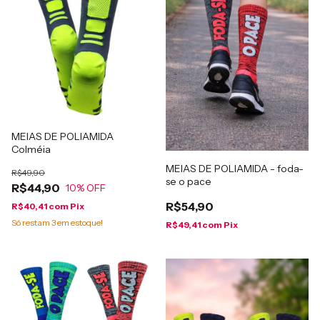
MEIAS DE POLIAMIDA
Colméia
MEIAS DE POLIAMIDA - foda-
R$49,90
se o pace
R$44,90
10
% OFF
R$54,90
R$40,41
com
Pix
Só restam
3
em estoque!
R$49,41
com
Pix